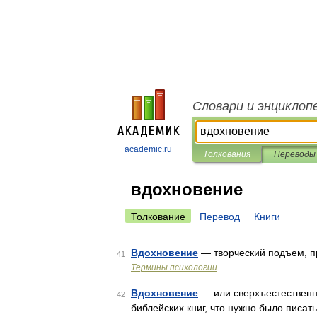
Словари и энциклоп
academic.ru
Толкования
Переводы
вдохновение
Толкование
Перевод
Книги
Вдохновение
— творческий подъем, п
41
Термины психологии
Вдохновение
— или сверхъестественн
42
библейских книг, что нужно было писат