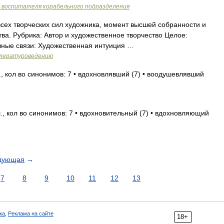
а воспитателя корабельного подразделения
ех творческих сил художника, момент высшей собранности и
ва. Рубрика: Автор и художественное творчество Целое:
вные связи: Художественная интуиция …
итературоведению
, кол во синонимов: 7 • вдохновлявший (7) • воодушевлявший
, кол во синонимов: 7 • вдохновительный (7) • вдохновляющий
дующая
→
7
8
9
10
11
12
13
ка
,
Реклама на сайте
18+