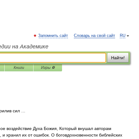
Запомнить сайт
Словарь на свой сайт
RU
едии на Академике
Найти!
Книги
Игры ⚽
рилив сил …
ое воздействие Духа Божия, Который внушал авторам
ь, и хранил их от ошибок. О боговдохновенности библейских