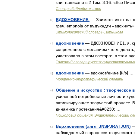
книг написано в 2 Тим. 3:16: «Все Пи
Словарь библейских имен
ВДОХНОВЕНИЕ.
— Заимств. из ст. сл.
43
греч. empnoia от въдъхндти «вдохнуть
Этимологический словарь Ситникова
вдохновение
— ВДОХНОВЕНИЕ1, я, ср 
44
сопряженное с желанием что л. делать
участвовала в этом восторге, в этом в
Толковый словарь русских существительны
вдохновение
— вдохнов/ени/е [й/э] …
45
Морфемно-орфографический словарь
Общение и искусство : творческое 
46
усиленной потребностью личности худо
активизирующее творческий процесс. В
динамика протекания&#8230; …
Психология общения. Энциклопедический сл
Вдохновение (англ. JNSPJRATJON)
—
47
наблюдаемый в процессе творческого 