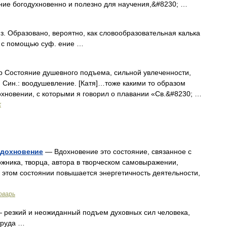
сание богодухновенно и полезно для научения,&#8230; …
 яз. Образовано, вероятно, как словообразовательная калька
» с помощью суф. ение …
Состояние душевного подъема, сильной увлеченности,
; Син.: воодушевление. [Катя]…тоже какими то образом
дохновении, с которыми я говорил о плавании «Св.&#8230; …
х
вдохновение
— Вдохновение это состояние, связанное с
жника, творца, автора в творческом самовыражении,
 этом состоянии повышается энергетичность деятельности,
оварь
 резкий и неожиданный подъем духовных сил человека,
труда …