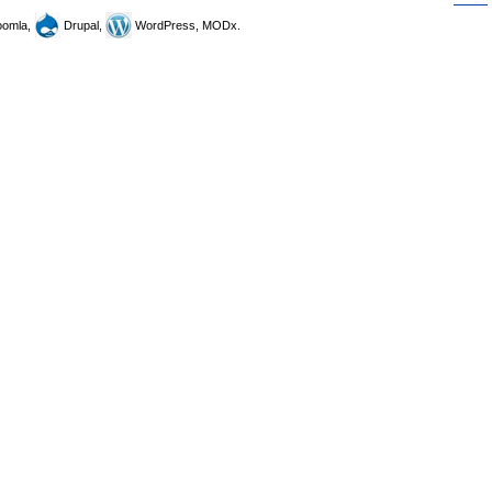
omla,
Drupal,
WordPress, MODx.