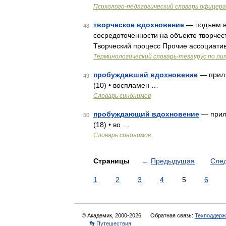
Психолого-педагогический словарь офицер
творческое вдохновение
— подъем вс
48
сосредоточенности на объекте творчест
Творческий процесс Прочие ассоциати
Терминологический словарь-тезаурус по л
пробуждавший вдохновение
— прил.
49
(10) • воспламен …
Словарь синонимов
пробуждающий вдохновение
— прил.
50
(18) • во …
Словарь синонимов
Страницы
←
Предыдущая
Сле
1
2
3
4
5
6
© Академик, 2000-2026
Обратная связь:
Техподдерж
👣 Путешествия